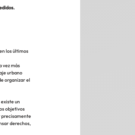
edidos.
n los últimos 
a vez más 
aje urbano 
e organizar el 
existe un 
s objetivos 
 y precisamente 
nsar derechos, 