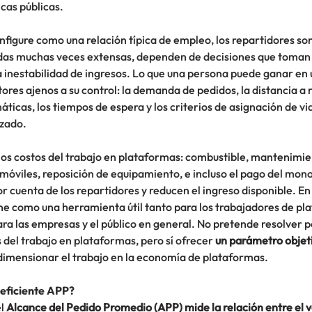
icas públicas.
figure como una relación típica de empleo, los repartidores son
das muchas veces extensas, dependen de decisiones que toman 
a inestabilidad de ingresos. Lo que una persona puede ganar en 
tores ajenos a su control: la demanda de pedidos, la distancia a r
áticas, los tiempos de espera y los criterios de asignación de via
izado.
los costos del trabajo en plataformas: combustible, mantenimien
móviles, reposición de equipamiento, e incluso el pago del mono
r cuenta de los repartidores y reducen el ingreso disponible. En
ne como una herramienta útil tanto para los trabajadores de pl
a las empresas y el público en general. No pretende resolver por
s del trabajo en plataformas, pero sí ofrecer 
un parámetro objetiv
dimensionar el trabajo en la economía de plataformas.
eficiente APP?
l 
Alcance del Pedido Promedio (APP) mide la relación entre el v