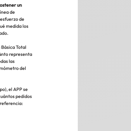
sostener un 
ínea de 
esfuerzo de 
qué medida los 
ado.
Básica Total 
ánto representa 
das las 
rmómetro del 
o), el APP se 
uántos pedidos 
 referencia: