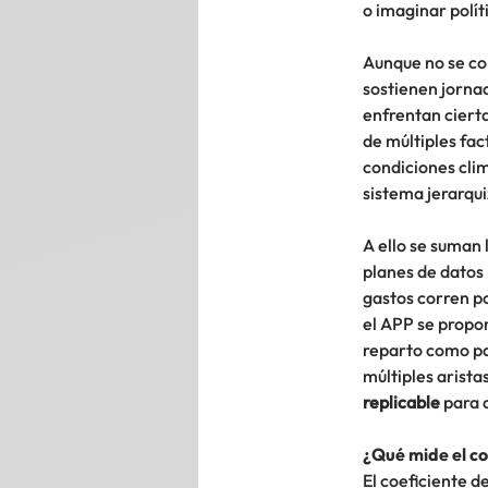
o imaginar polít
Aunque no se con
sostienen jorna
enfrentan ciert
de múltiples fac
condiciones clim
sistema jerarqu
A ello se suman 
planes de datos 
gastos corren po
el APP se propo
reparto como par
múltiples arista
replicable
 para 
¿Qué mide el co
El coeficiente de