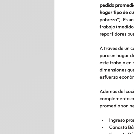
pedido promedio
hogar tipo de c
pobreza”). Es u
trabajo (medido 
repartidores pu
A través de un 
para un hogar d
este trabajo en 
dimensiones que
esfuerzo económ
Además del cocie
complementa con
promedio son nec
Ingreso pro
Canasta Bás