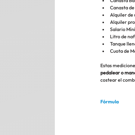
Canasta Bás
Canasta de 
Alquiler d
Alquiler pr
Salario Mín
Litro de naf
Tanque lleno
Cuota de M
Estas medicione
pedalear o mane
costear el combu
Fórmula