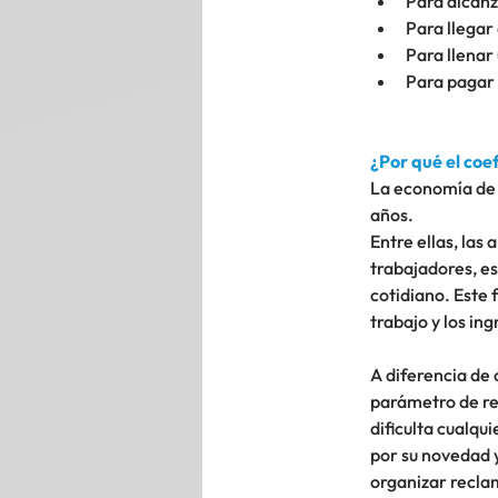
Para alcanz
Para llegar
Para llenar
Para pagar 
¿Por qué el coe
La economía de 
años.
Entre ellas, las
trabajadores, es
cotidiano. Este
trabajo y los ing
A diferencia de 
parámetro de re
dificulta cualqu
por su novedad 
organizar recla