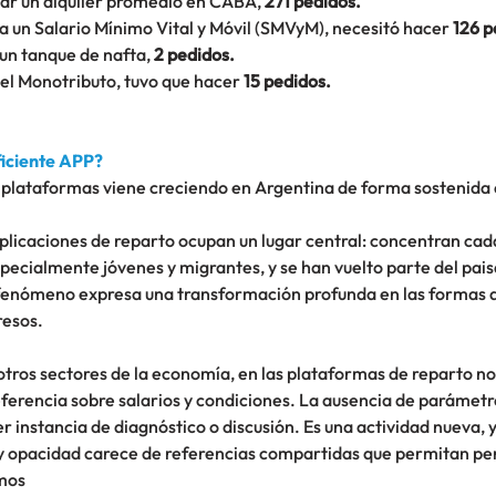
ar un alquiler promedio en CABA, 
271 pedidos.
 a un Salario Mínimo Vital y Móvil (SMVyM), necesitó hacer 
126 p
 un tanque de nafta, 
2 pedidos.
el Monotributo, tuvo que hacer 
15 pedidos.
ficiente APP?
plataformas viene creciendo en Argentina de forma sostenida e
 aplicaciones de reparto ocupan un lugar central: concentran cad
pecialmente jóvenes y migrantes, y se han vuelto parte del pais
 fenómeno expresa una transformación profunda en las formas d
resos.
otros sectores de la economía, en las plataformas de reparto no 
ferencia sobre salarios y condiciones. La ausencia de parámetro
ier instancia de diagnóstico o discusión. Es una actividad nueva,
y opacidad carece de referencias compartidas que permitan pe
mos