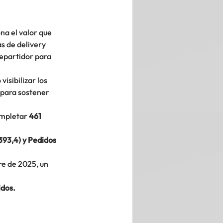
na el valor que 
s de delivery 
repartidor para 
isibilizar los 
para sostener 
ompletar 
461 
393,4) y Pedidos 
re de 2025, un 
idos.