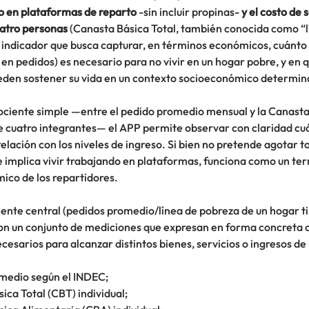
 en plataformas de reparto
 -sin incluir propinas-
 y el costo de 
uatro personas
 (Canasta Básica Total, también conocida como “l
n indicador que busca capturar, en términos económicos, cuánto 
en pedidos) es necesario para no vivir en un hogar pobre, y en 
eden sostener su vida en un contexto socioeconómico determin
cociente simple —entre el pedido promedio mensual y la Canasta 
e cuatro integrantes— el APP permite observar con claridad cu
relación con los niveles de ingreso. Si bien no pretende agotar to
 implica vivir trabajando en plataformas, funciona como un te
ico de los repartidores.
nte central (pedidos promedio/línea de pobreza de un hogar tip
 un conjunto de mediciones que expresan en forma concreta c
esarios para alcanzar distintos bienes, servicios o ingresos de
medio según el INDEC;
ica Total (CBT) individual;