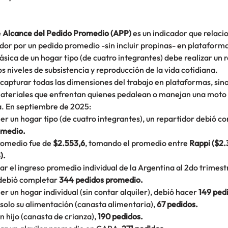
 
Alcance del Pedido Promedio (APP)
 es un indicador que relacio
dor por un pedido promedio -sin incluir propinas- en plataforma
ásica de un hogar tipo (de cuatro integrantes) debe realizar un 
os niveles de subsistencia y reproducción de la vida cotidiana. 
capturar todas las dimensiones del trabajo en plataformas, sino v
materiales que enfrentan quienes pedalean o manejan una moto 
a. En septiembre de 2025:
er un hogar tipo (de cuatro integrantes), un repartidor debió c
omedio.
romedio fue de 
$2.553,6
, tomando el promedio entre 
Rappi ($2.
).
ar el ingreso promedio individual de la Argentina al 2do trimest
debió completar 
344 pedidos promedio.
r un hogar individual (sin contar alquiler), debió hacer 
149 ped
 solo su alimentación (canasta alimentaria), 
67 pedidos.
n hijo (canasta de crianza),
 190 pedidos.