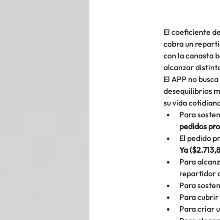
El coeficiente de
cobra un reparti
con la canasta b
alcanzar distint
El APP no busca 
desequilibrios 
su vida cotidian
Para sosten
pedidos pr
El pedido p
Ya ($2.713,8
Para alcanz
repartidor 
Para sostene
Para cubrir
Para criar u